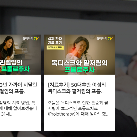
10년 가까이 시달린
[치료후기] 50대후반 여성의
절염의 프롤..
목디스크와 팔저림의 프롤..
염의 치료 방법, 특
오늘은 목디스크로 인한 통증과 팔
에 대해 알아보겠습니
저림에 효과적인 프롤로치료
31세..
(Prolotherapy)에 대해 알아보겠..