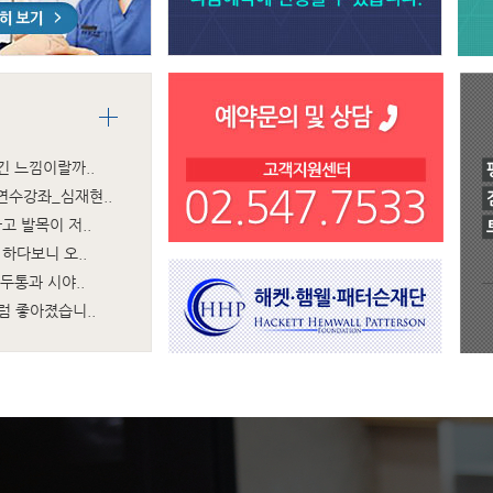
긴 느낌이랄까..
 연수강좌_심재현..
고 발목이 저..
하다보니 오..
두통과 시야..
럼 좋아졌습니..