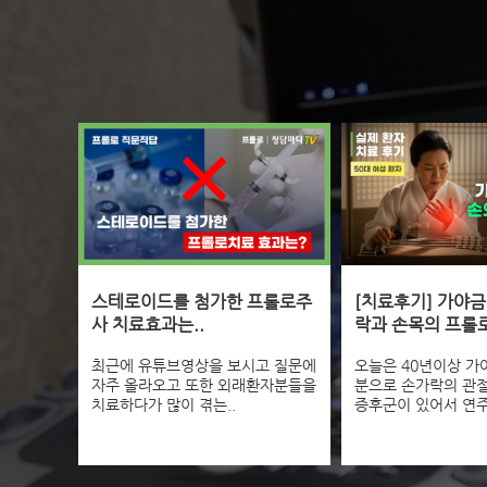
스테로이드를 첨가한 프롤로주
[치료후기] 가야금
사 치료효과는..
락과 손목의 프롤로
최근에 유튜브영상을 보시고 질문에
오늘은 40년이상 가
자주 올라오고 또한 외래환자분들을
분으로 손가락의 관
치료하다가 많이 겪는..
증후군이 있어서 연주가