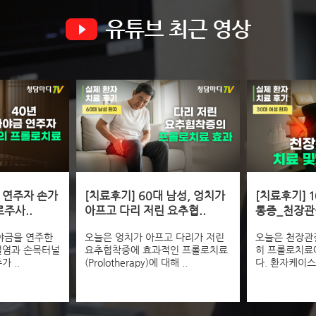
 연주자 손가
[치료후기] 60대 남성, 엉치가
[치료후기] 
주사..
아프고 다리 저린 요추협..
통증_천장관
야금을 연주한
오늘은 엉치가 아프고 다리가 저린
오늘은 천장관절
절염과 손목터널
요추협착증에 효과적인 프롤로치료
히 프롤로치료
 ..
(Prolotherapy)에 대해 ..
다. 환자케이스 